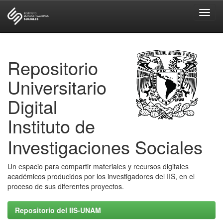
Skip
navigation
Repositorio
Universitario
Digital
Instituto de
Investigaciones Sociales
Un espacio para compartir materiales y recursos digitales
académicos producidos por los investigadores del IIS, en el
proceso de sus diferentes proyectos.
Repositorio del IIS-UNAM