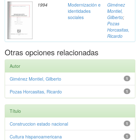
1994
Modernización e
Giménez
identidades
Montiel,
sociales
Gilberto
;
Pozas
Horcasitas,
Ricardo
Otras opciones relacionadas
Autor
Giménez Montiel, Gilberto
1
Pozas Horcasitas, Ricardo
1
Título
Construccion estado nacional
1
Cultura hispanoamericana
1