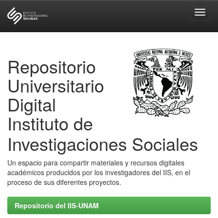
Skip
navigation
Repositorio
Universitario
Digital
Instituto de
Investigaciones Sociales
Un espacio para compartir materiales y recursos digitales
académicos producidos por los investigadores del IIS, en el
proceso de sus diferentes proyectos.
Repositorio del IIS-UNAM