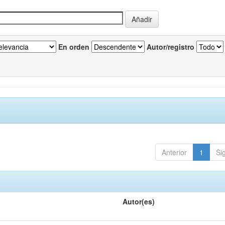
En orden
Autor/registro
Anterior
1
Si
Autor(es)