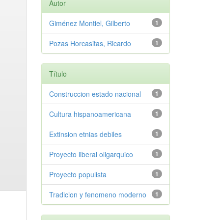
Autor
Giménez Montiel, Gilberto
1
Pozas Horcasitas, Ricardo
1
Título
Construccion estado nacional
1
Cultura hispanoamericana
1
Extinsion etnias debiles
1
Proyecto liberal oligarquico
1
Proyecto populista
1
Tradicion y fenomeno moderno
1