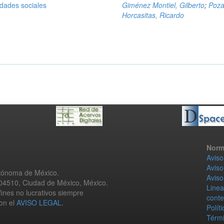
idades sociales
Giménez Montiel, Gilberto
;
Poz
Horcasitas, Ricardo
Norm
Aviso
Aviso
utónoma de México.
Aviso
 04510, Ciudad de México, México.
Linea
fines no lucrativos siempre
conte
con el
AVISO LEGAL
.
Polít
Térmi