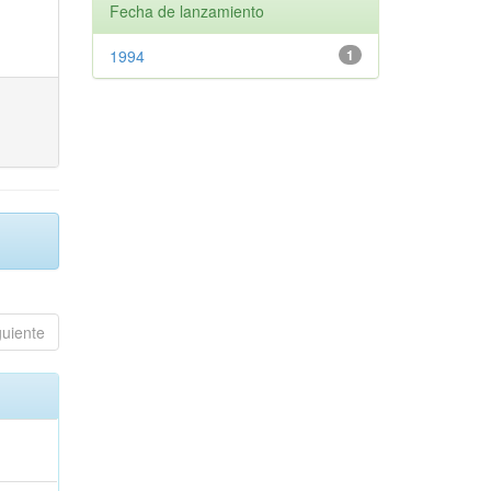
Fecha de lanzamiento
1994
1
guiente