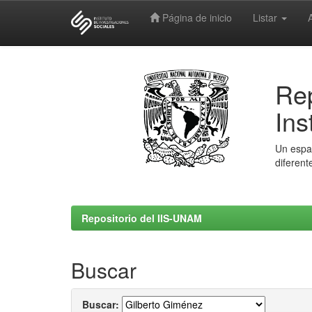
Página de inicio
Listar
Skip
navigation
Rep
Ins
Un espac
diferent
Repositorio del IIS-UNAM
Buscar
Buscar: