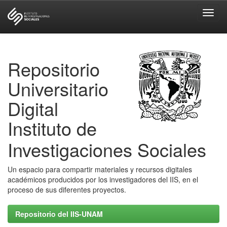
Skip
navigation
Repositorio
Universitario
Digital
Instituto de
Investigaciones Sociales
Un espacio para compartir materiales y recursos digitales
académicos producidos por los investigadores del IIS, en el
proceso de sus diferentes proyectos.
Repositorio del IIS-UNAM