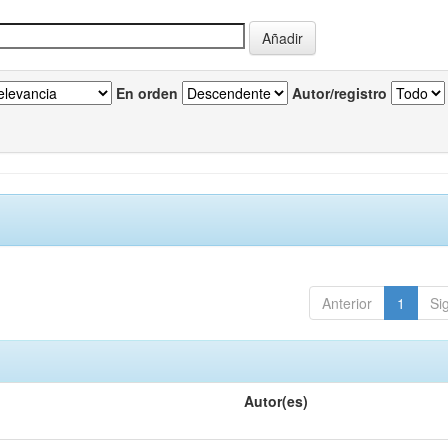
En orden
Autor/registro
Anterior
1
Si
Autor(es)