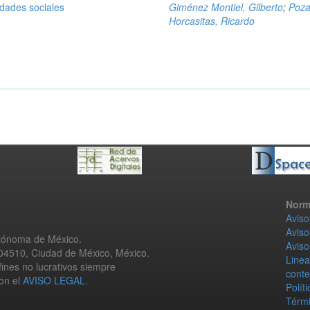
idades sociales
Giménez Montiel, Gilberto
;
Poz
Horcasitas, Ricardo
Norm
Aviso
Aviso
utónoma de México.
Aviso
 04510, Ciudad de México, México.
Linea
fines no lucrativos siempre
conte
con el
AVISO LEGAL
.
Polít
Térmi