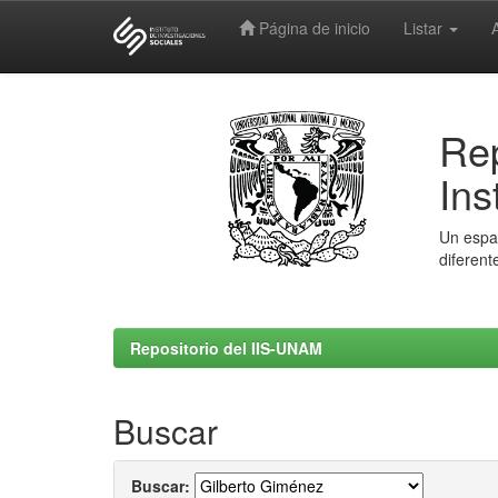
Página de inicio
Listar
Skip
navigation
Rep
Ins
Un espac
diferent
Repositorio del IIS-UNAM
Buscar
Buscar: