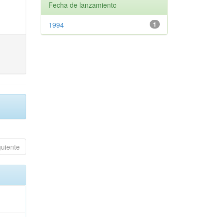
Fecha de lanzamiento
1994
1
guiente