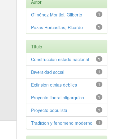
Autor
Giménez Montiel, Gilberto
1
Pozas Horcasitas, Ricardo
1
Título
Construccion estado nacional
1
Diversidad social
1
Extinsion etnias debiles
1
Proyecto liberal oligarquico
1
Proyecto populista
1
Tradicion y fenomeno moderno
1