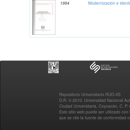
1994
Modernización e ident
Repositorio Universitario RUD-IIS
D.R. © 2010. Universidad Nacional A
Ciudad Universitaria, Coyoacán, C. P.
Este sitio web puede ser utilizado con 
que se cite la fuente de conformidad 