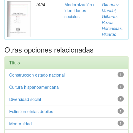
1994
Modernización e
Giménez
identidades
Montiel,
sociales
Gilberto
;
Pozas
Horcasitas,
Ricardo
Otras opciones relacionadas
Título
Construccion estado nacional
1
Cultura hispanoamericana
1
Diversidad social
1
Extinsion etnias debiles
1
Modernidad
1