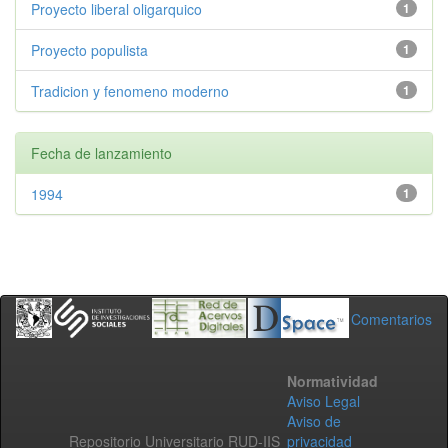
Proyecto liberal oligarquico
1
Proyecto populista
1
Tradicion y fenomeno moderno
1
Fecha de lanzamiento
1994
1
Comentarios
Normatividad
Aviso Legal
Aviso de
Repositorio Universitario RUD-IIS
privacidad