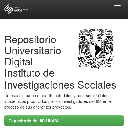
Skip
navigation
Repositorio
Universitario
Digital
Instituto de
Investigaciones Sociales
Un espacio para compartir materiales y recursos digitales
académicos producidos por los investigadores del IIS, en el
proceso de sus diferentes proyectos.
Repositorio del IIS-UNAM