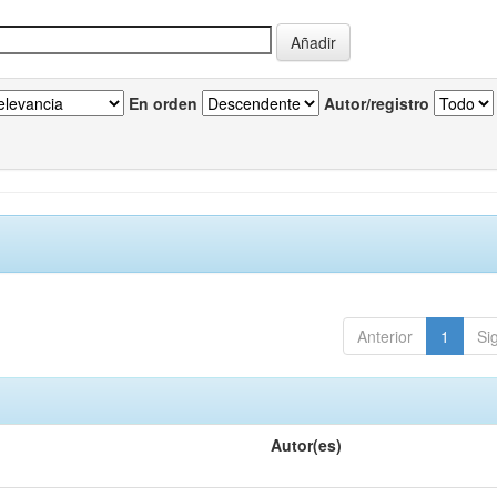
En orden
Autor/registro
Anterior
1
Si
Autor(es)