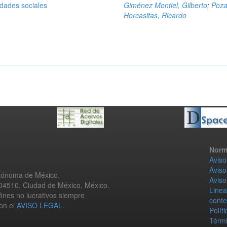
idades sociales
Giménez Montiel, Gilberto
;
Poz
Horcasitas, Ricardo
Norm
Aviso
Aviso
utónoma de México.
Aviso
 04510, Ciudad de México, México.
Linea
fines no lucrativos siempre
conte
con el
AVISO LEGAL
.
Polít
Térmi