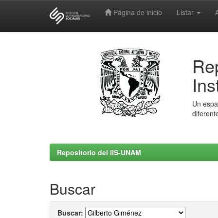
Página de inicio
Listar
Skip
navigation
Rep
Ins
Un espac
diferent
Repositorio del IIS-UNAM
Buscar
Buscar: