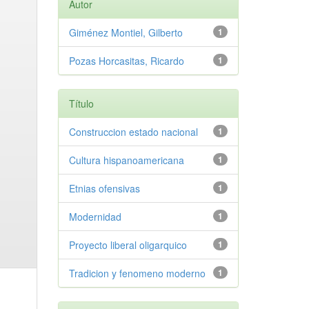
Autor
Giménez Montiel, Gilberto
1
Pozas Horcasitas, Ricardo
1
Título
Construccion estado nacional
1
Cultura hispanoamericana
1
Etnias ofensivas
1
Modernidad
1
Proyecto liberal oligarquico
1
Tradicion y fenomeno moderno
1