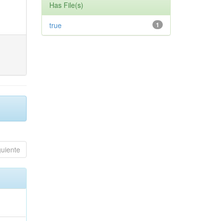
Has File(s)
true
1
guiente