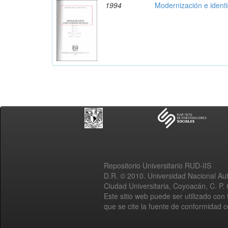
1994
Modernización e ident
Repositorio Universitario RUD-IIS
D.R. © 2010. Universidad Nacional A
Ciudad Universitaria, Coyoacán, C. P.
Este sitio web puede ser utilizado con 
que se cite la fuente de conformidad 