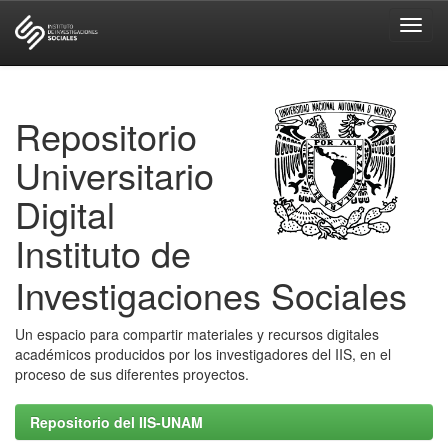
Skip
navigation
Repositorio
Universitario
Digital
Instituto de
Investigaciones Sociales
Un espacio para compartir materiales y recursos digitales
académicos producidos por los investigadores del IIS, en el
proceso de sus diferentes proyectos.
Repositorio del IIS-UNAM