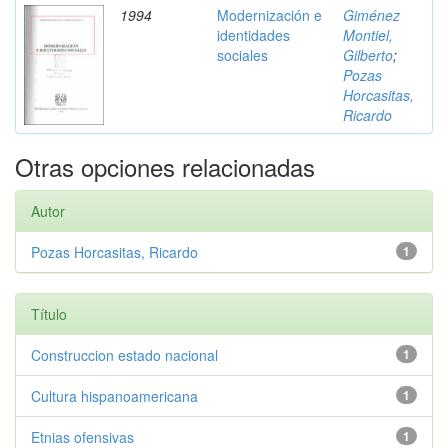
1994
Modernización e
Giménez
identidades
Montiel,
sociales
Gilberto
;
Pozas
Horcasitas,
Ricardo
Otras opciones relacionadas
Autor
Pozas Horcasitas, Ricardo
1
Título
Construccion estado nacional
1
Cultura hispanoamericana
1
Etnias ofensivas
1