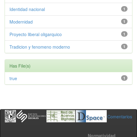
Identidad nacional
1
Modernidad
1
Proyecto liberal oligarquico
1
Tradicion y fenomeno moderno
1
Has File(s)
true
1
Comentarios
Normatividad