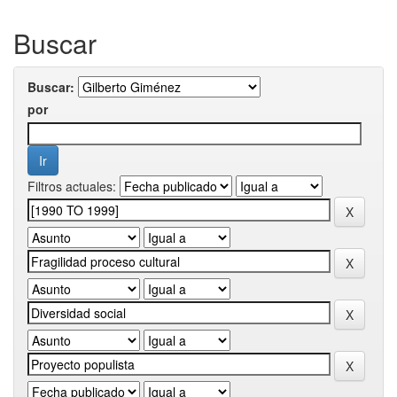
Buscar
Buscar:
por
Filtros actuales: