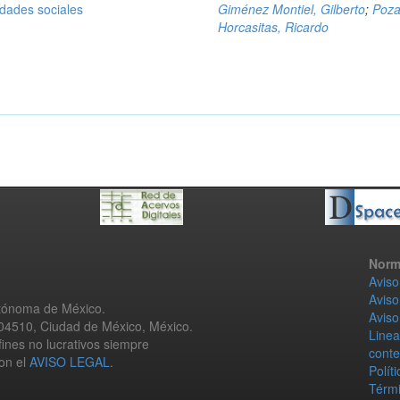
idades sociales
Giménez Montiel, Gilberto
;
Poz
Horcasitas, Ricardo
Norm
Aviso
Aviso
utónoma de México.
Aviso
 04510, Ciudad de México, México.
Linea
fines no lucrativos siempre
conte
con el
AVISO LEGAL
.
Polít
Térmi