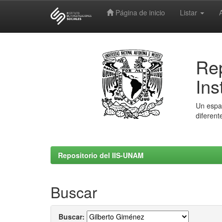
Página de inicio
Listar
Skip
navigation
Rep
Ins
Un espac
diferent
Repositorio del IIS-UNAM
Buscar
Buscar: