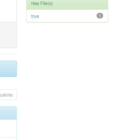
Has File(s)
true
1
guiente