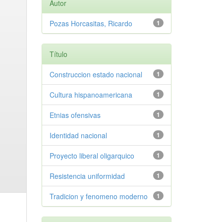
Autor
Pozas Horcasitas, Ricardo
1
Título
Construccion estado nacional
1
Cultura hispanoamericana
1
Etnias ofensivas
1
Identidad nacional
1
Proyecto liberal oligarquico
1
Resistencia uniformidad
1
Tradicion y fenomeno moderno
1