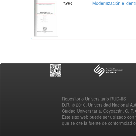
1994
Modernización e ident
Repositorio Universitario RUD-IIS
D.R. © 2010. Universidad Nacional A
Ciudad Universitaria, Coyoacán, C. P.
Este sitio web puede ser utilizado con 
que se cite la fuente de conformidad 