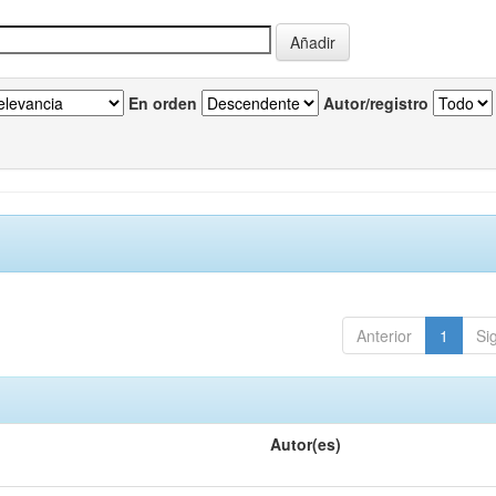
En orden
Autor/registro
Anterior
1
Si
Autor(es)