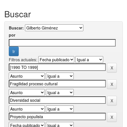
Buscar
Buscar:
por
Filtros actuales: