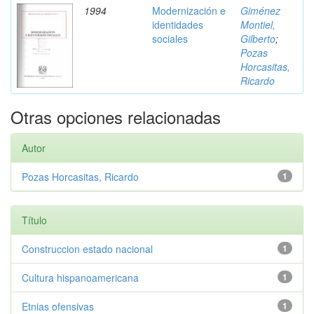
1994
Modernización e
Giménez
identidades
Montiel,
sociales
Gilberto
;
Pozas
Horcasitas,
Ricardo
Otras opciones relacionadas
Autor
Pozas Horcasitas, Ricardo
1
Título
Construccion estado nacional
1
Cultura hispanoamericana
1
Etnias ofensivas
1