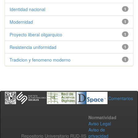
Identidad nacional
1
Modernidad
1
Proyecto liberal oligarquico
1
Resistencia uniformidad
1
Tradicion y fenomeno moderno
1
Comentarios
Normatividad
Aviso Legal
Aviso de
Repositorio Universitario RUD-IIS
privacidad