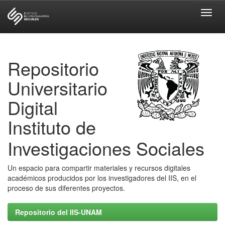
Skip
navigation
Repositorio
Universitario
Digital
Instituto de
Investigaciones Sociales
Un espacio para compartir materiales y recursos digitales
académicos producidos por los investigadores del IIS, en el
proceso de sus diferentes proyectos.
Repositorio del IIS-UNAM