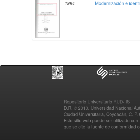
1994
Modernización e ident
Repositorio Universitario RUD-IIS
D.R. © 2010. Universidad Nacional A
Ciudad Universitaria, Coyoacán, C. P.
Este sitio web puede ser utilizado con 
que se cite la fuente de conformidad 