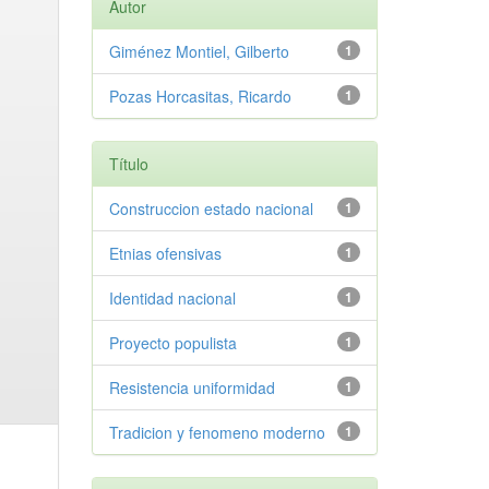
Autor
Giménez Montiel, Gilberto
1
Pozas Horcasitas, Ricardo
1
Título
Construccion estado nacional
1
Etnias ofensivas
1
Identidad nacional
1
Proyecto populista
1
Resistencia uniformidad
1
Tradicion y fenomeno moderno
1