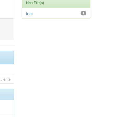
Has File(s)
true
1
guiente