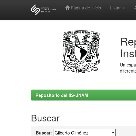
Página de inicio
Listar
Skip
navigation
Rep
Ins
Un espac
diferent
Repositorio del IIS-UNAM
Buscar
Buscar: