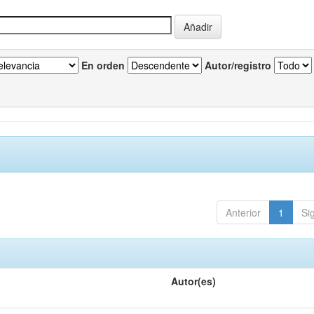
En orden
Autor/registro
Anterior
1
Si
Autor(es)