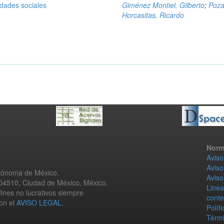
idades sociales
Giménez Montiel, Gilberto
;
Poz
Horcasitas, Ricardo
Norm
Aviso
Aviso
utónoma de México.
Aviso
 04510, Ciudad de México, México.
Linea
fines no lucrativos siempre
conte
con el
AVISO LEGAL
.
Polít
Térmi