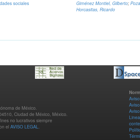
idades sociales
Giménez Montiel, Gilberto
;
Poz
Horcasitas, Ricardo
Norm
Aviso
Aviso
utónoma de México.
Aviso
 04510, Ciudad de México, México.
Linea
fines no lucrativos siempre
conte
con el
AVISO LEGAL
.
Polít
Térmi