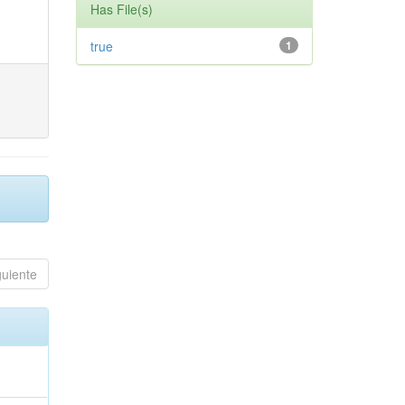
Has File(s)
true
1
guiente