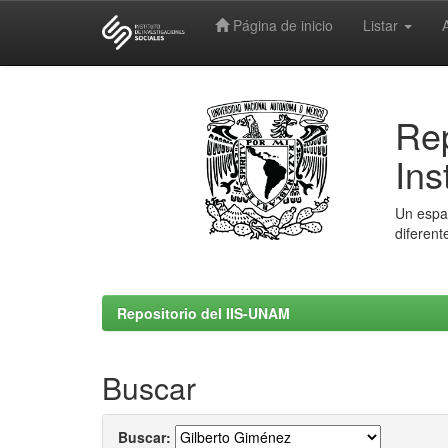
Página de inicio
Listar
Skip
navigation
Rep
Ins
Un espac
diferent
Repositorio del IIS-UNAM
Buscar
Buscar: