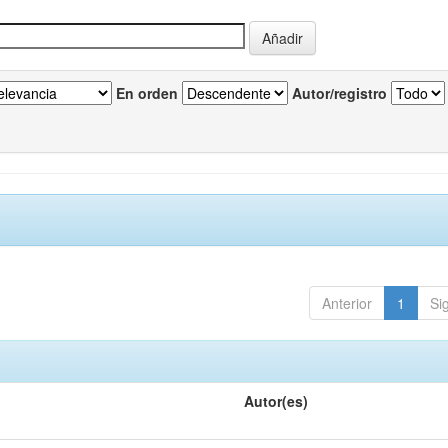
En orden
Autor/registro
Anterior
1
Si
Autor(es)