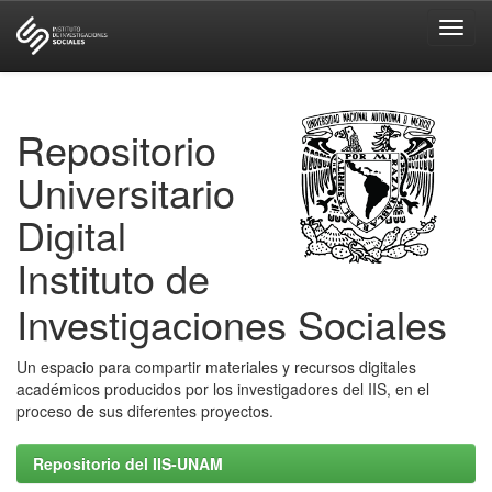
Skip
navigation
Repositorio
Universitario
Digital
Instituto de
Investigaciones Sociales
Un espacio para compartir materiales y recursos digitales
académicos producidos por los investigadores del IIS, en el
proceso de sus diferentes proyectos.
Repositorio del IIS-UNAM