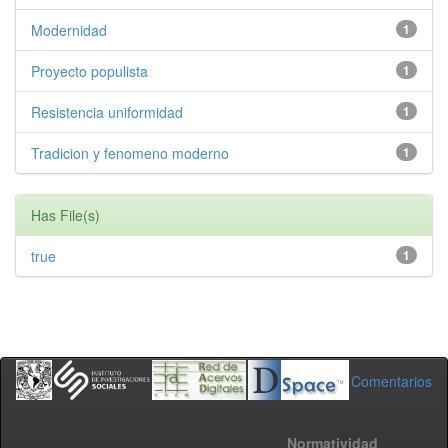
Modernidad
1
Proyecto populista
1
Resistencia uniformidad
1
Tradicion y fenomeno moderno
1
Has File(s)
true
1
Comentarios
Normatividad