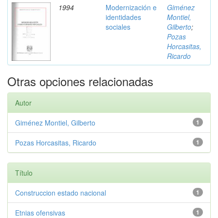
1994
Modernización e
Giménez
identidades
Montiel,
sociales
Gilberto
;
Pozas
Horcasitas,
Ricardo
Otras opciones relacionadas
Autor
Giménez Montiel, Gilberto
1
Pozas Horcasitas, Ricardo
1
Título
Construccion estado nacional
1
Etnias ofensivas
1