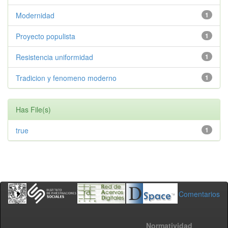
Modernidad
1
Proyecto populista
1
Resistencia uniformidad
1
Tradicion y fenomeno moderno
1
Has File(s)
true
1
Comentarios
Normatividad