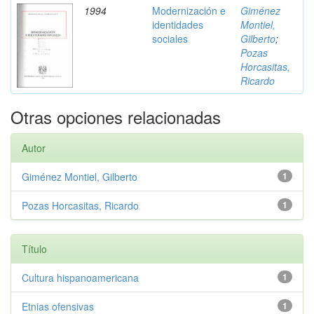
1994
Modernización e
Giménez
identidades
Montiel,
sociales
Gilberto
;
Pozas
Horcasitas,
Ricardo
Otras opciones relacionadas
Autor
Giménez Montiel, Gilberto
1
Pozas Horcasitas, Ricardo
1
Título
Cultura hispanoamericana
1
Etnias ofensivas
1