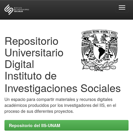
Skip
navigation
Repositorio
Universitario
Digital
Instituto de
Investigaciones Sociales
Un espacio para compartir materiales y recursos digitales
académicos producidos por los investigadores del IIS, en el
proceso de sus diferentes proyectos.
Repositorio del IIS-UNAM