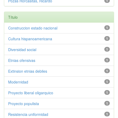
Pozas Horcasitas, Ricardo
1
Título
Construccion estado nacional
1
Cultura hispanoamericana
1
Diversidad social
1
Etnias ofensivas
1
Extinsion etnias debiles
1
Modernidad
1
Proyecto liberal oligarquico
1
Proyecto populista
1
Resistencia uniformidad
1