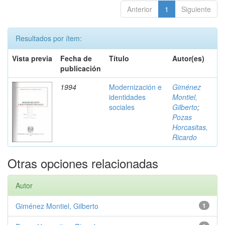
Anterior
1
Siguiente
Resultados por ítem:
Vista previa
Fecha de
Título
Autor(es)
publicación
1994
Modernización e
Giménez
identidades
Montiel,
sociales
Gilberto
;
Pozas
Horcasitas,
Ricardo
Otras opciones relacionadas
Autor
Giménez Montiel, Gilberto
1