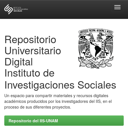
Skip
navigation
Repositorio
Universitario
Digital
Instituto de
Investigaciones Sociales
Un espacio para compartir materiales y recursos digitales
académicos producidos por los investigadores del IIS, en el
proceso de sus diferentes proyectos.
Repositorio del IIS-UNAM