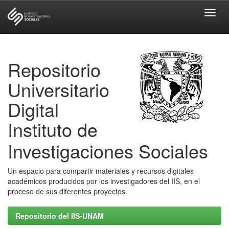
Skip
navigation
Repositorio
Universitario
Digital
Instituto de
Investigaciones Sociales
Un espacio para compartir materiales y recursos digitales
académicos producidos por los investigadores del IIS, en el
proceso de sus diferentes proyectos.
Repositorio del IIS-UNAM