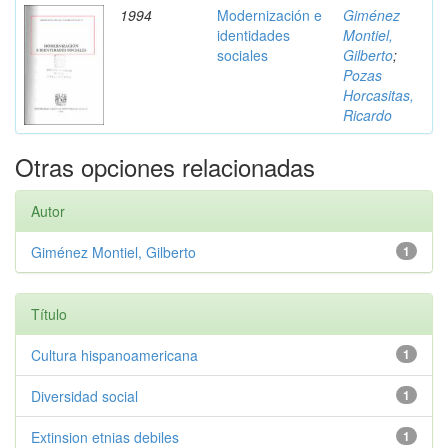
1994
Modernización e
Giménez
identidades
Montiel,
sociales
Gilberto
;
Pozas
Horcasitas,
Ricardo
Otras opciones relacionadas
Autor
Giménez Montiel, Gilberto
1
Título
Cultura hispanoamericana
1
Diversidad social
1
Extinsion etnias debiles
1