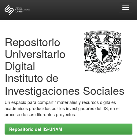
Skip
navigation
Repositorio
Universitario
Digital
Instituto de
Investigaciones Sociales
Un espacio para compartir materiales y recursos digitales
académicos producidos por los investigadores del IIS, en el
proceso de sus diferentes proyectos.
Repositorio del IIS-UNAM