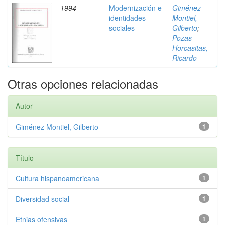
1994
Modernización e
Giménez
identidades
Montiel,
sociales
Gilberto
;
Pozas
Horcasitas,
Ricardo
Otras opciones relacionadas
Autor
Giménez Montiel, Gilberto
1
Título
Cultura hispanoamericana
1
Diversidad social
1
Etnias ofensivas
1