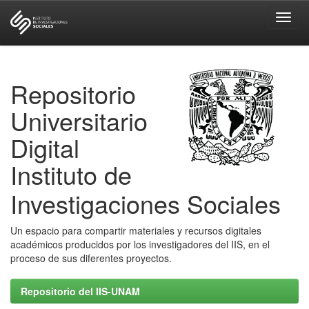
Skip
navigation
Repositorio
Universitario
Digital
Instituto de
Investigaciones Sociales
Un espacio para compartir materiales y recursos digitales
académicos producidos por los investigadores del IIS, en el
proceso de sus diferentes proyectos.
Repositorio del IIS-UNAM