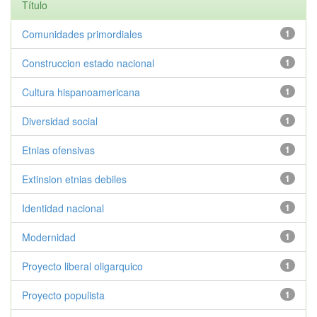
Título
Comunidades primordiales
1
Construccion estado nacional
1
Cultura hispanoamericana
1
Diversidad social
1
Etnias ofensivas
1
Extinsion etnias debiles
1
Identidad nacional
1
Modernidad
1
Proyecto liberal oligarquico
1
Proyecto populista
1