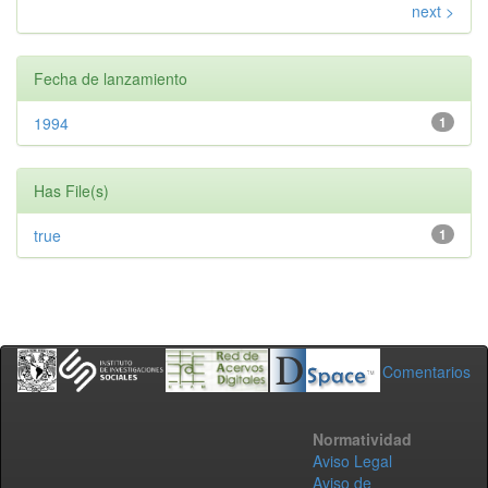
next >
Fecha de lanzamiento
1994
1
Has File(s)
true
1
Comentarios
Normatividad
Aviso Legal
Aviso de