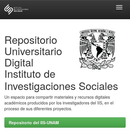
Skip
navigation
Repositorio
Universitario
Digital
Instituto de
Investigaciones Sociales
Un espacio para compartir materiales y recursos digitales
académicos producidos por los investigadores del IIS, en el
proceso de sus diferentes proyectos.
Repositorio del IIS-UNAM