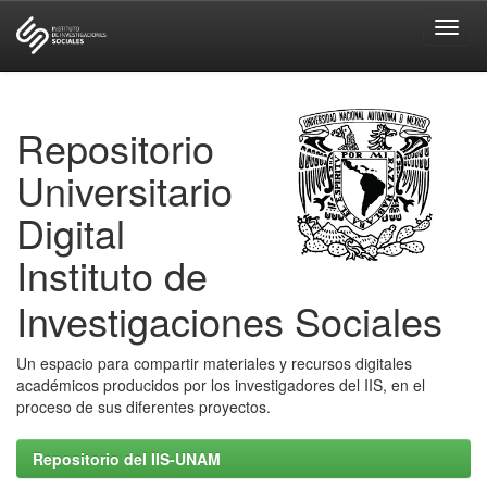
Skip
navigation
Repositorio
Universitario
Digital
Instituto de
Investigaciones Sociales
Un espacio para compartir materiales y recursos digitales
académicos producidos por los investigadores del IIS, en el
proceso de sus diferentes proyectos.
Repositorio del IIS-UNAM