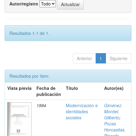
Autor/registro
Resultados 1-1 de 1.
Anterior
1
Siguiente
Resultados por ítem:
Vista previa
Fecha de
Título
Autor(es)
publicación
1994
Modernización e
Giménez
identidades
Montiel,
sociales
Gilberto
;
Pozas
Horcasitas,
Ricardo