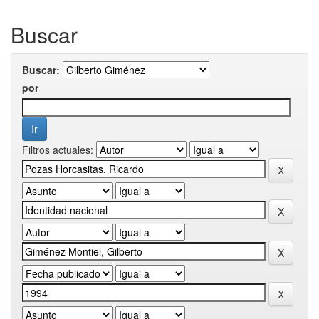
Buscar
Buscar:
por
Filtros actuales: