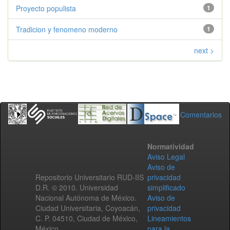
Proyecto populista
1
Tradicion y fenomeno moderno
1
next >
Comentarios
Normatividad
Aviso Legal
Aviso de
Repositorio Universitario RUD-IIS
privacidad
D.R. © 2010. Universidad
simplificado
Nacional Autónoma de México.
Aviso de
Ciudad Universitaria, Coyoacán,
privacidad
C. P. 04510, Ciudad de México,
Lineamientos
México.
para la