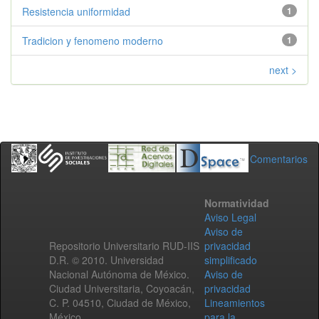
Resistencia uniformidad
1
Tradicion y fenomeno moderno
1
next >
Comentarios
Normatividad
Aviso Legal
Aviso de
Repositorio Universitario RUD-IIS
privacidad
D.R. © 2010. Universidad
simplificado
Nacional Autónoma de México.
Aviso de
Ciudad Universitaria, Coyoacán,
privacidad
C. P. 04510, Ciudad de México,
Lineamientos
México.
para la