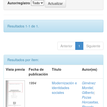
Autor/registro
Resultados 1-1 de 1.
Anterior
1
Siguiente
Resultados por ítem:
Vista previa
Fecha de
Título
Autor(es)
publicación
1994
Modernización e
Giménez
identidades
Montiel,
sociales
Gilberto
;
Pozas
Horcasitas,
Ricardo