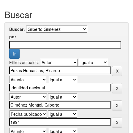
Buscar
Buscar:
por
Filtros actuales: