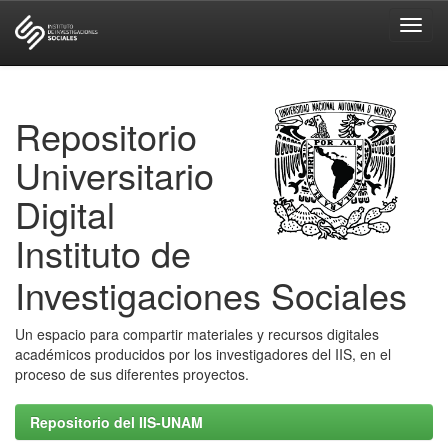
Skip
navigation
Repositorio
Universitario
Digital
Instituto de
Investigaciones Sociales
Un espacio para compartir materiales y recursos digitales
académicos producidos por los investigadores del IIS, en el
proceso de sus diferentes proyectos.
Repositorio del IIS-UNAM