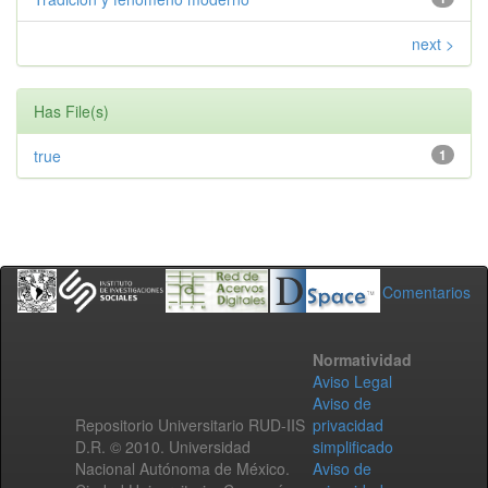
next >
Has File(s)
true
1
Comentarios
Normatividad
Aviso Legal
Aviso de
Repositorio Universitario RUD-IIS
privacidad
D.R. © 2010. Universidad
simplificado
Nacional Autónoma de México.
Aviso de