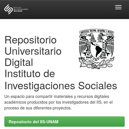
Skip
navigation
Repositorio
Universitario
Digital
Instituto de
Investigaciones Sociales
Un espacio para compartir materiales y recursos digitales
académicos producidos por los investigadores del IIS, en el
proceso de sus diferentes proyectos.
Repositorio del IIS-UNAM