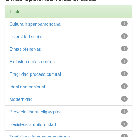
Título
Cultura hispanoamericana
1
Diversidad social
1
Etnias ofensivas
1
Extinsion etnias debiles
1
Fragilidad proceso cultural
1
Identidad nacional
1
Modernidad
1
Proyecto liberal oligarquico
1
Resistencia uniformidad
1
Tradicion y fenomeno moderno
1