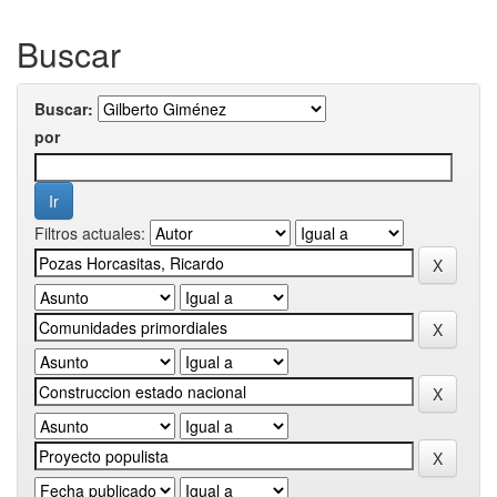
Buscar
Buscar:
por
Filtros actuales: