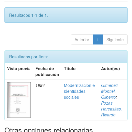
Resultados 1-1 de 1.
Anterior
1
Siguiente
Resultados por ítem:
Vista previa
Fecha de
Título
Autor(es)
publicación
1994
Modernización e
Giménez
identidades
Montiel,
sociales
Gilberto
;
Pozas
Horcasitas,
Ricardo
Otras opciones relacionadas