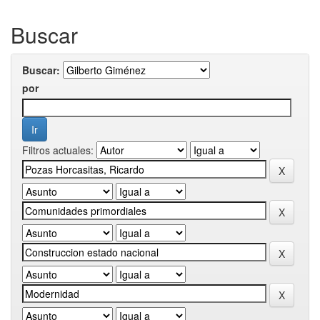
Buscar
Buscar:
por
Filtros actuales: