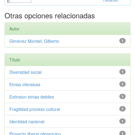
Otras opciones relacionadas
Autor
Giménez Montiel, Gilberto
1
Título
Diversidad social
1
Etnias ofensivas
1
Extinsion etnias debiles
1
Fragilidad proceso cultural
1
Identidad nacional
1
Proyecto liberal oligarquico
1