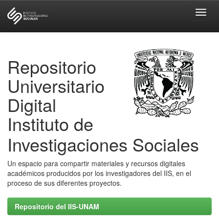
Skip
navigation
Repositorio
Universitario
Digital
Instituto de
Investigaciones Sociales
Un espacio para compartir materiales y recursos digitales
académicos producidos por los investigadores del IIS, en el
proceso de sus diferentes proyectos.
Repositorio del IIS-UNAM