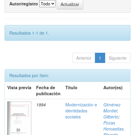
Autor/registro
Resultados 1-1 de 1.
Anterior
1
Siguiente
Resultados por ítem:
Vista previa
Fecha de
Título
Autor(es)
publicación
1994
Modernización e
Giménez
identidades
Montiel,
sociales
Gilberto
;
Pozas
Horcasitas,
Ricardo