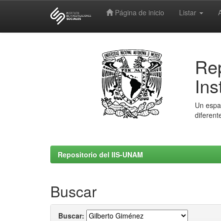
Página de inicio
Listar
Skip
navigation
Rep
Ins
Un espac
diferent
Repositorio del IIS-UNAM
Buscar
Buscar: