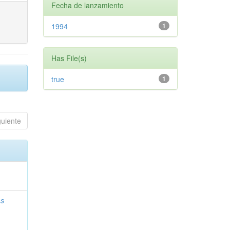
Fecha de lanzamiento
1994
1
Has File(s)
true
1
guiente
as