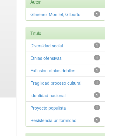
Autor
Giménez Montiel, Gilberto
1
Título
Diversidad social
1
Etnias ofensivas
1
Extinsion etnias debiles
1
Fragilidad proceso cultural
1
Identidad nacional
1
Proyecto populista
1
Resistencia uniformidad
1