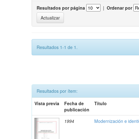
Resultados por página
|
Ordenar por
Resultados 1-1 de 1.
Resultados por ítem:
Vista previa
Fecha de
Título
publicación
1994
Modernización e ident