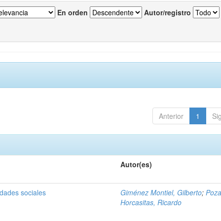
En orden
Autor/registro
Anterior
1
Si
Autor(es)
idades sociales
Giménez Montiel, Gilberto
;
Poz
Horcasitas, Ricardo