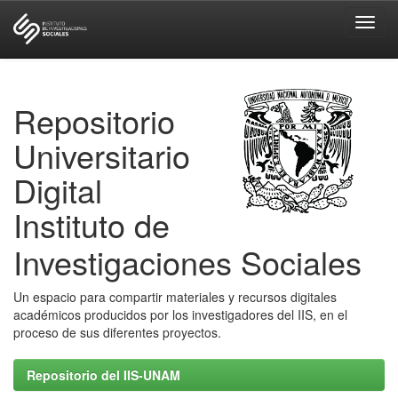
Skip
navigation
Repositorio
Universitario
Digital
Instituto de
Investigaciones Sociales
Un espacio para compartir materiales y recursos digitales
académicos producidos por los investigadores del IIS, en el
proceso de sus diferentes proyectos.
Repositorio del IIS-UNAM