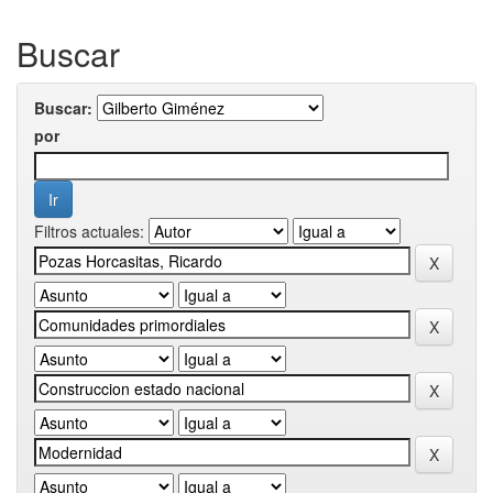
Buscar
Buscar:
por
Filtros actuales: