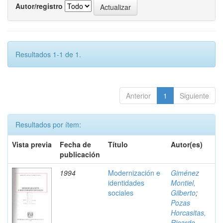
Autor/registro
Resultados 1-1 de 1.
Anterior
1
Siguiente
Resultados por ítem:
Vista previa
Fecha de
Título
Autor(es)
publicación
1994
Modernización e
Giménez
identidades
Montiel,
sociales
Gilberto
;
Pozas
Horcasitas,
Ricardo