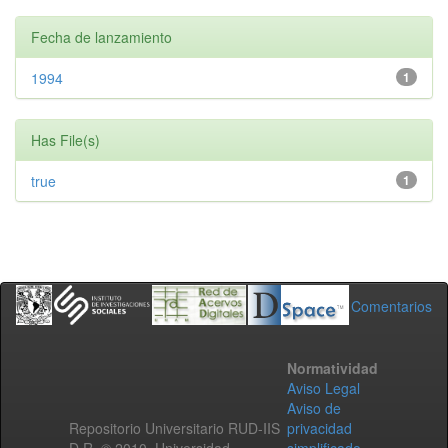
Fecha de lanzamiento
1994
1
Has File(s)
true
1
Comentarios
Normatividad
Aviso Legal
Aviso de
Repositorio Universitario RUD-IIS
privacidad