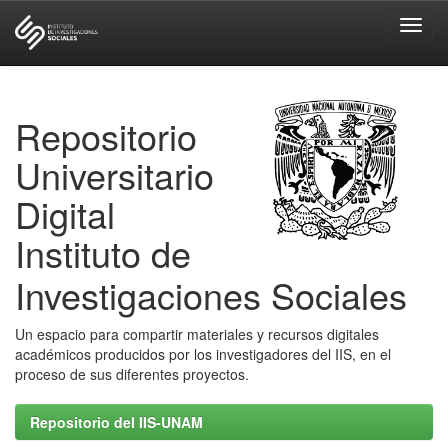
Skip
navigation
Repositorio
Universitario
Digital
Instituto de
Investigaciones Sociales
Un espacio para compartir materiales y recursos digitales
académicos producidos por los investigadores del IIS, en el
proceso de sus diferentes proyectos.
Repositorio del IIS-UNAM