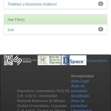
Tradicion y fenomeno moderno
1
Has File(s)
true
1
Comentarios
Normatividad
Aviso Legal
Aviso de
Repositorio Universitario RUD-IIS
privacidad
D.R. © 2010. Universidad
simplificado
Nacional Autónoma de México.
Aviso de
Ciudad Universitaria, Coyoacán,
privacidad
C. P. 04510, Ciudad de México,
Lineamientos