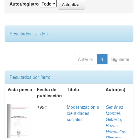
Autor/registro
Resultados 1-1 de 1.
Anterior
1
Siguiente
Resultados por ítem:
Vista previa
Fecha de
Título
Autor(es)
publicación
1994
Modernización e
Giménez
identidades
Montiel,
sociales
Gilberto
;
Pozas
Horcasitas,
Ricardo