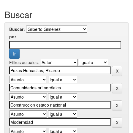
Buscar
Buscar:
por
Filtros actuales: