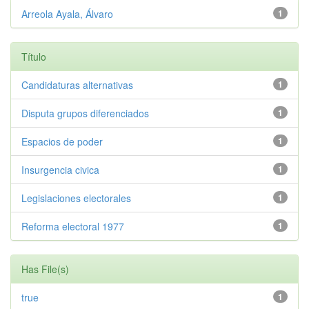
Arreola Ayala, Álvaro
1
Título
Candidaturas alternativas
1
Disputa grupos diferenciados
1
Espacios de poder
1
Insurgencia civica
1
Legislaciones electorales
1
Reforma electoral 1977
1
Has File(s)
true
1