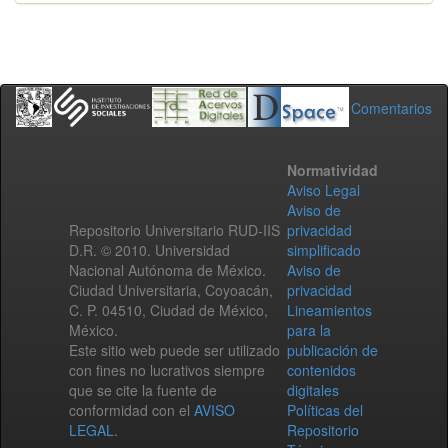
Comentarios
Normatividad
Aviso Legal
Aviso de
Repositorio Universitario RUD-IIS
privacidad
D.R. © 2010. Universidad
simplificado
Nacional Autónoma de México.
Aviso de
Ciudad Universitaria, Coyoacán,
privacidad
C. P. 04510, Ciudad de México,
Lineamientos
México.
para la
Este sitio web puede ser utilizado
publicación de
con fines no lucrativos siempre
contenidos
que se cite la fuente de
digitales
conformidad con el
AVISO
Políticas del
LEGAL
.
Repositorio