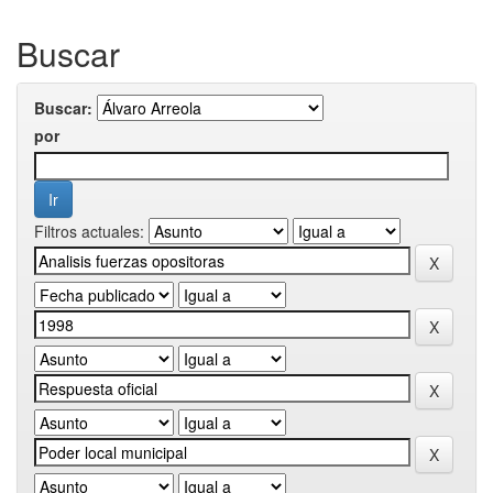
Buscar
Buscar:
por
Filtros actuales: