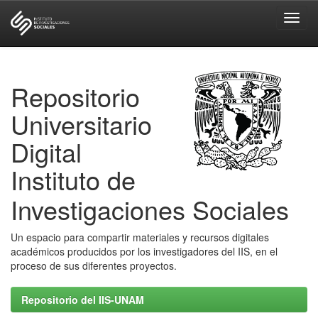
Skip
navigation
Repositorio
Universitario
Digital
Instituto de
Investigaciones Sociales
Un espacio para compartir materiales y recursos digitales
académicos producidos por los investigadores del IIS, en el
proceso de sus diferentes proyectos.
Repositorio del IIS-UNAM