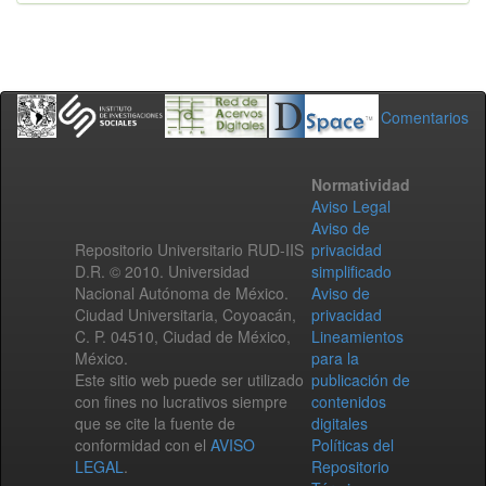
Comentarios
Normatividad
Aviso Legal
Aviso de
Repositorio Universitario RUD-IIS
privacidad
D.R. © 2010. Universidad
simplificado
Nacional Autónoma de México.
Aviso de
Ciudad Universitaria, Coyoacán,
privacidad
C. P. 04510, Ciudad de México,
Lineamientos
México.
para la
Este sitio web puede ser utilizado
publicación de
con fines no lucrativos siempre
contenidos
que se cite la fuente de
digitales
conformidad con el
AVISO
Políticas del
LEGAL
.
Repositorio