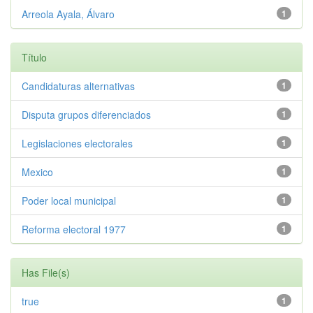
Arreola Ayala, Álvaro
1
Título
Candidaturas alternativas
1
Disputa grupos diferenciados
1
Legislaciones electorales
1
Mexico
1
Poder local municipal
1
Reforma electoral 1977
1
Has File(s)
true
1