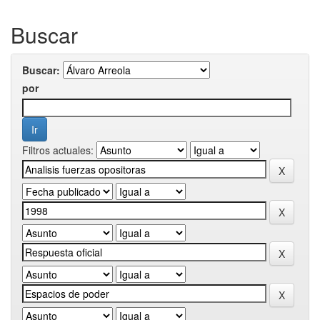
Buscar
Buscar:
por
Filtros actuales: