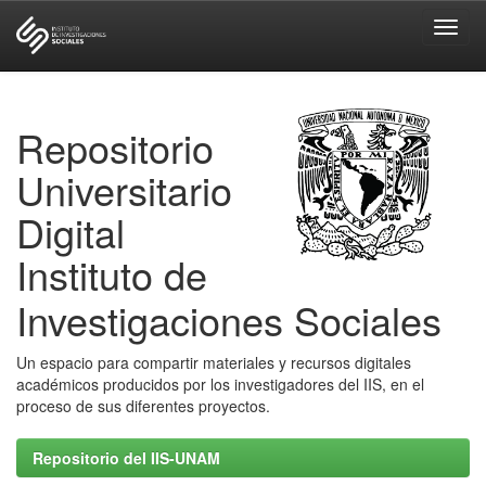
Skip
navigation
Repositorio
Universitario
Digital
Instituto de
Investigaciones Sociales
Un espacio para compartir materiales y recursos digitales
académicos producidos por los investigadores del IIS, en el
proceso de sus diferentes proyectos.
Repositorio del IIS-UNAM