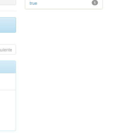
true
1
guiente