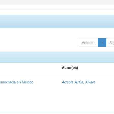
Anterior
1
Si
Autor(es)
democracia en México
Arreola Ayala, Álvaro