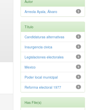
Autor
Arreola Ayala, Álvaro
1
Título
Candidaturas alternativas
1
Insurgencia civica
1
Legislaciones electorales
1
Mexico
1
Poder local municipal
1
Reforma electoral 1977
1
Has File(s)