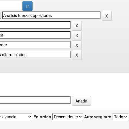
En orden
Autor/registro