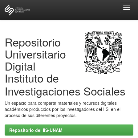
Skip
navigation
Repositorio
Universitario
Digital
Instituto de
Investigaciones Sociales
Un espacio para compartir materiales y recursos digitales
académicos producidos por los investigadores del IIS, en el
proceso de sus diferentes proyectos.
Repositorio del IIS-UNAM