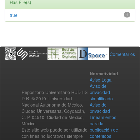
Has File(s)
true
1
Comentarios
Normatividad
Aviso Legal
Aviso de
Repositorio Universitario RUD-IIS
privacidad
D.R. © 2010. Universidad
simplificado
Nacional Autónoma de México.
Aviso de
Ciudad Universitaria, Coyoacán,
privacidad
C. P. 04510, Ciudad de México,
Lineamientos
México.
para la
Este sitio web puede ser utilizado
publicación de
con fines no lucrativos siempre
contenidos