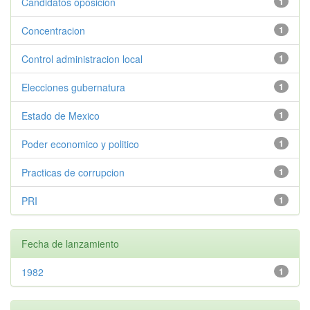
Candidatos oposicion
1
Concentracion
1
Control administracion local
1
Elecciones gubernatura
1
Estado de Mexico
1
Poder economico y politico
1
Practicas de corrupcion
1
PRI
1
Fecha de lanzamiento
1982
1