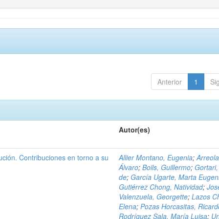
Anterior
1
Si
Autor(es)
ción. Contribuciones en torno a su
Allier Montano, Eugenia
;
Arreola
Álvaro
;
Boils, Guillermo
;
Gortari,
de
;
García Ugarte, Marta Eugen
Gutiérrez Chong, Natividad
;
Jos
Valenzuela, Georgette
;
Lazos C
Elena
;
Pozas Horcasitas, Ricard
Rodríguez Sala, María Luisa
;
Ur