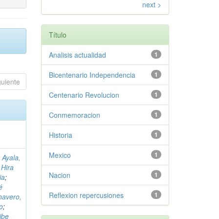
next >
Título
Analisis actualidad
1
Bicentenario Independencia
1
guiente
Centenario Revolucion
1
Conmemoracion
1
Historia
1
Mexico
1
 Ayala,
 Hira
Nacion
1
ia
;
é
Reflexion repercusiones
1
havero,
o
;
ibe