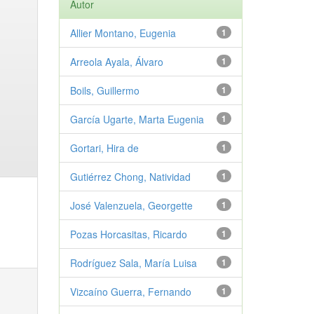
Autor
Allier Montano, Eugenia
1
Arreola Ayala, Álvaro
1
Boils, Guillermo
1
García Ugarte, Marta Eugenia
1
Gortari, Hira de
1
Gutiérrez Chong, Natividad
1
José Valenzuela, Georgette
1
Pozas Horcasitas, Ricardo
1
Rodríguez Sala, María Luisa
1
Vizcaíno Guerra, Fernando
1