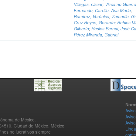
Villegas, Oscar
;
Vizcaíno Guerra
Fernando
;
Carrillo, Ana Maria
;
Ramírez, Verónica
;
Zamudio, Gr
Cruz Reyes, Gerardo
;
Robles M
Gilberto
;
Hesles Bernal, José Ca
Pérez Miranda, Gabriel
Norm
Aviso
Aviso
utónoma de México.
Aviso
 04510, Ciudad de México, México.
Linea
fines no lucrativos siempre
conte