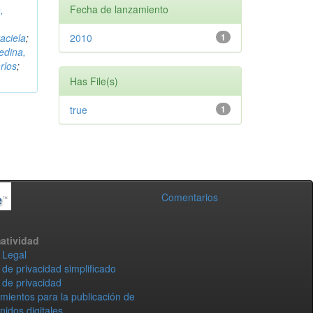
Fecha de lanzamiento
,
aciela
;
2010
1
edina,
rlos
;
Has File(s)
true
1
Comentarios
atividad
 Legal
 de privacidad simplificado
 de privacidad
mientos para la publicación de
nidos digitales