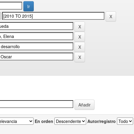
En orden
Autor/registro