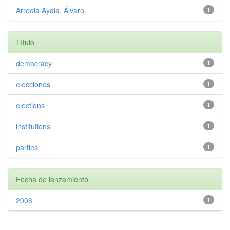
Arreola Ayala, Álvaro
1
Título
democracy
1
elecciones
1
elections
1
institutions
1
parties
1
Fecha de lanzamiento
2006
1