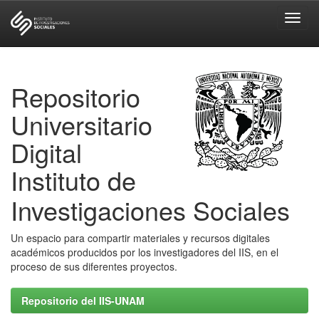
Skip
navigation
Repositorio
Universitario
Digital
Instituto de
Investigaciones Sociales
Un espacio para compartir materiales y recursos digitales
académicos producidos por los investigadores del IIS, en el
proceso de sus diferentes proyectos.
Repositorio del IIS-UNAM