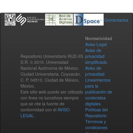
Comentarios
Normatividad
Aviso Legal
Aviso de
Repositorio Universitario RUD-IIS
privacidad
D.R. © 2010. Universidad
simplificado
Nacional Autónoma de México.
Aviso de
Ciudad Universitaria, Coyoacán,
privacidad
C. P. 04510, Ciudad de México,
Lineamientos
México.
para la
Este sitio web puede ser utilizado
publicación de
con fines no lucrativos siempre
contenidos
que se cite la fuente de
digitales
conformidad con el
AVISO
Políticas del
LEGAL
.
Repositorio
Términos y
condiciones