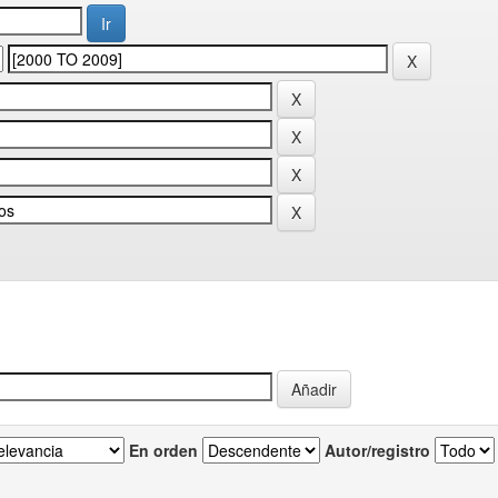
En orden
Autor/registro