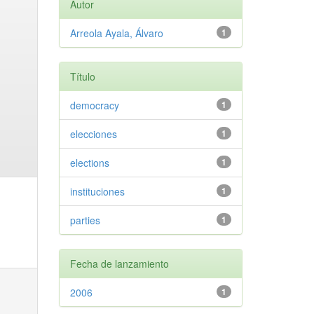
Autor
Arreola Ayala, Álvaro
1
Título
democracy
1
elecciones
1
elections
1
instituciones
1
parties
1
Fecha de lanzamiento
2006
1