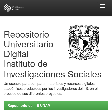
Skip
navigation
Repositorio
Universitario
Digital
Instituto de
Investigaciones Sociales
Un espacio para compartir materiales y recursos digitales
académicos producidos por los investigadores del IIS, en el
proceso de sus diferentes proyectos.
Repositorio del IIS-UNAM