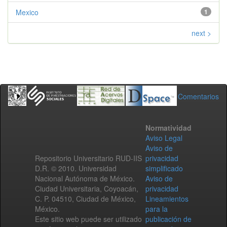
Mexico
1
next >
Comentarios
Normatividad
Aviso Legal
Aviso de
Repositorio Universitario RUD-IIS
privacidad
D.R. © 2010. Universidad
simplificado
Nacional Autónoma de México.
Aviso de
Ciudad Universitaria, Coyoacán,
privacidad
C. P. 04510, Ciudad de México,
Lineamientos
México.
para la
Este sitio web puede ser utilizado
publicación de