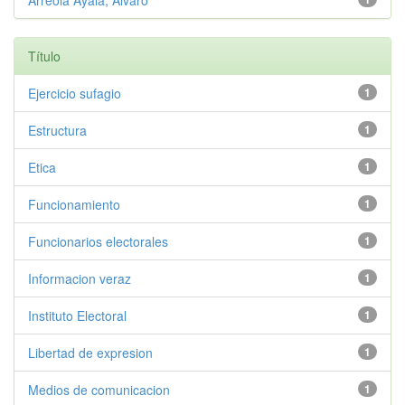
Arreola Ayala, Álvaro
Título
Ejercicio sufagio
1
Estructura
1
Etica
1
Funcionamiento
1
Funcionarios electorales
1
Informacion veraz
1
Instituto Electoral
1
Libertad de expresion
1
Medios de comunicacion
1