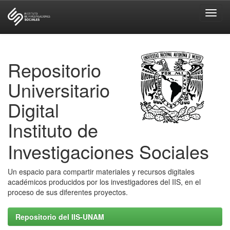
Skip
navigation
Repositorio
Universitario
Digital
Instituto de
Investigaciones Sociales
Un espacio para compartir materiales y recursos digitales
académicos producidos por los investigadores del IIS, en el
proceso de sus diferentes proyectos.
Repositorio del IIS-UNAM