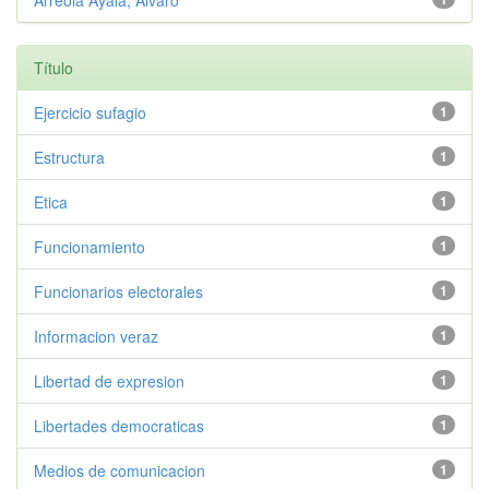
Arreola Ayala, Álvaro
Título
Ejercicio sufagio
1
Estructura
1
Etica
1
Funcionamiento
1
Funcionarios electorales
1
Informacion veraz
1
Libertad de expresion
1
Libertades democraticas
1
Medios de comunicacion
1