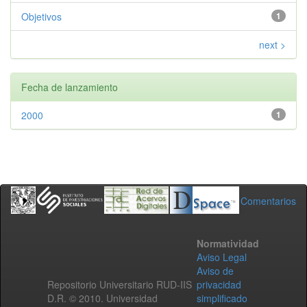
Objetivos
1
next >
Fecha de lanzamiento
2000
1
Comentarios
Normatividad
Aviso Legal
Aviso de
Repositorio Universitario RUD-IIS
privacidad
D.R. © 2010. Universidad
simplificado