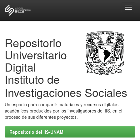
Skip
navigation
Repositorio
Universitario
Digital
Instituto de
Investigaciones Sociales
Un espacio para compartir materiales y recursos digitales
académicos producidos por los investigadores del IIS, en el
proceso de sus diferentes proyectos.
Repositorio del IIS-UNAM