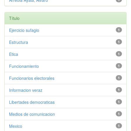
Arreola Ayala, Álvaro
Título
Ejercicio sufagio
1
Estructura
1
Etica
1
Funcionamiento
1
Funcionarios electorales
1
Informacion veraz
1
Libertades democraticas
1
Medios de comunicacion
1
Mexico
1