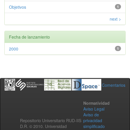
Objetivos
1
next >
Fecha de lanzamiento
2000
1
Comentarios
Normatividad
Aviso Legal
Aviso de
Repositorio Universitario RUD-IIS
privacidad
D.R. © 2010. Universidad
simplificado