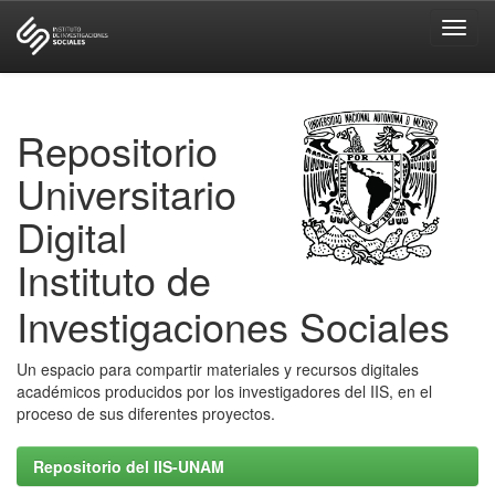
Skip
navigation
Repositorio
Universitario
Digital
Instituto de
Investigaciones Sociales
Un espacio para compartir materiales y recursos digitales
académicos producidos por los investigadores del IIS, en el
proceso de sus diferentes proyectos.
Repositorio del IIS-UNAM