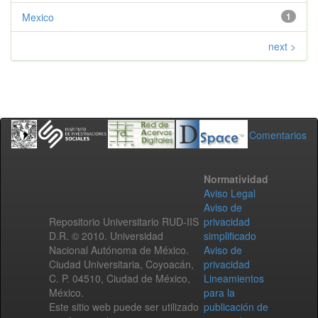
Mexico
1
next >
Comentarios
Normatividad
Aviso Legal
Aviso de
Repositorio Universitario RUD-IIS
privacidad
D.R. © 2010. Universidad
simplificado
Nacional Autónoma de México.
Aviso de
Ciudad Universitaria, Coyoacán,
privacidad
C. P. 04510, Ciudad de México,
Lineamientos
México.
para la
Este sitio web puede ser utilizado
publicación de