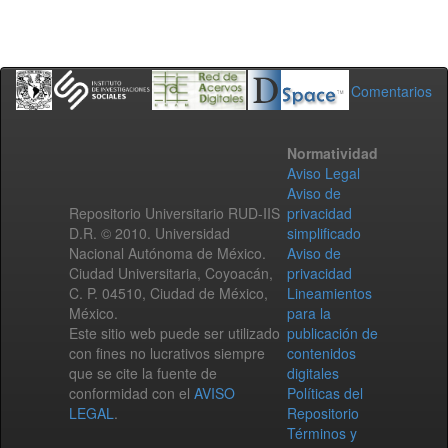
Comentarios
Normatividad
Aviso Legal
Aviso de
Repositorio Universitario RUD-IIS
privacidad
D.R. © 2010. Universidad
simplificado
Nacional Autónoma de México.
Aviso de
Ciudad Universitaria, Coyoacán,
privacidad
C. P. 04510, Ciudad de México,
Lineamientos
México.
para la
Este sitio web puede ser utilizado
publicación de
con fines no lucrativos siempre
contenidos
que se cite la fuente de
digitales
conformidad con el
AVISO
Políticas del
LEGAL
.
Repositorio
Términos y