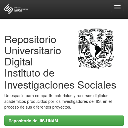
Skip
navigation
Repositorio
Universitario
Digital
Instituto de
Investigaciones Sociales
Un espacio para compartir materiales y recursos digitales
académicos producidos por los investigadores del IIS, en el
proceso de sus diferentes proyectos.
Repositorio del IIS-UNAM