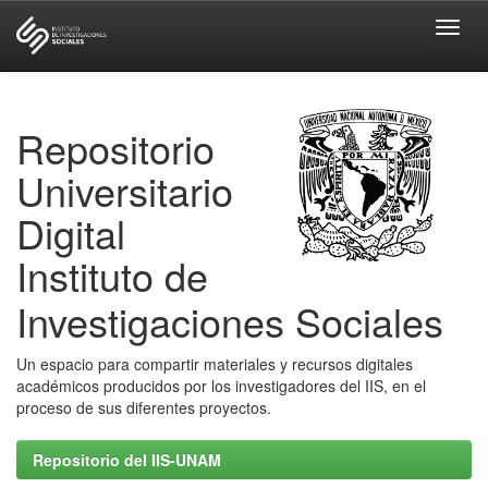
Skip
navigation
Repositorio
Universitario
Digital
Instituto de
Investigaciones Sociales
Un espacio para compartir materiales y recursos digitales
académicos producidos por los investigadores del IIS, en el
proceso de sus diferentes proyectos.
Repositorio del IIS-UNAM