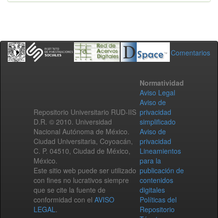
Comentarios
Normatividad
Aviso Legal
Aviso de
Repositorio Universitario RUD-IIS
privacidad
D.R. © 2010. Universidad
simplificado
Nacional Autónoma de México.
Aviso de
Ciudad Universitaria, Coyoacán,
privacidad
C. P. 04510, Ciudad de México,
Lineamientos
México.
para la
Este sitio web puede ser utilizado
publicación de
con fines no lucrativos siempre
contenidos
que se cite la fuente de
digitales
conformidad con el
AVISO
Políticas del
LEGAL
.
Repositorio