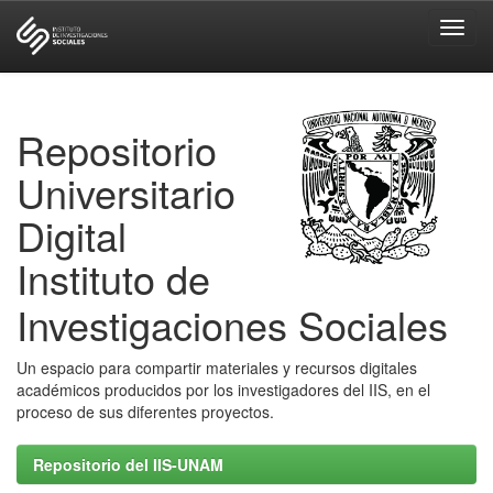
Skip
navigation
Repositorio
Universitario
Digital
Instituto de
Investigaciones Sociales
Un espacio para compartir materiales y recursos digitales
académicos producidos por los investigadores del IIS, en el
proceso de sus diferentes proyectos.
Repositorio del IIS-UNAM