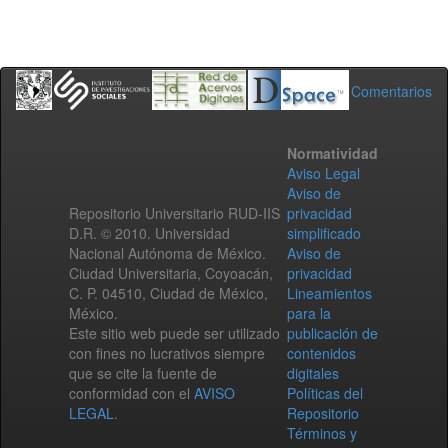
Comentarios
Normatividad
Aviso Legal
Aviso de
Repositorio Universitario RUD-IIS
privacidad
D.R. © 2010. Universidad
simplificado
Nacional Autónoma de México.
Aviso de
Ciudad Universitaria, Coyoacán,
privacidad
C. P. 04510, Ciudad de México,
Lineamientos
México.
para la
Este sitio web puede ser utilizado
publicación de
con fines no lucrativos siempre
contenidos
que se cite la fuente de
digitales
conformidad con el
AVISO
Políticas del
LEGAL
.
Repositorio
Términos y