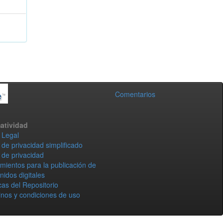
Comentarios
atividad
 Legal
 de privacidad simplificado
 de privacidad
mientos para la publicación de
nidos digitales
icas del Repositorio
nos y condiciones de uso