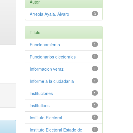
Autor
Arreola Ayala, Álvaro
3
Título
Funcionamiento
1
Funcionarios electorales
1
Informacion veraz
1
Informe a la ciudadania
1
instituciones
1
institutions
1
Instituto Electoral
1
Instituto Electoral Estado de
1