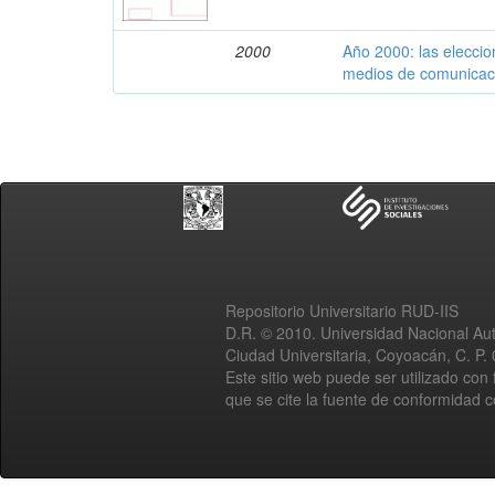
2000
Año 2000: las eleccio
medios de comunicac
Repositorio Universitario RUD-IIS
D.R. © 2010. Universidad Nacional A
Ciudad Universitaria, Coyoacán, C. P.
Este sitio web puede ser utilizado con 
que se cite la fuente de conformidad 