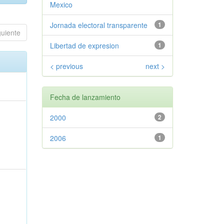
Mexico
Jornada electoral transparente
1
guiente
Libertad de expresion
1
< previous
next >
Fecha de lanzamiento
2000
2
2006
1