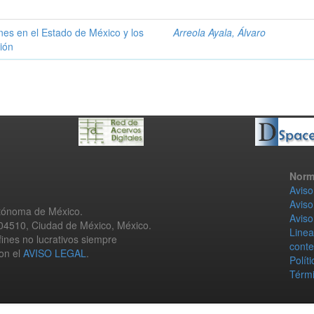
nes en el Estado de México y los
Arreola Ayala, Álvaro
ión
Norm
Aviso
Aviso
utónoma de México.
Aviso
 04510, Ciudad de México, México.
Linea
fines no lucrativos siempre
conte
con el
AVISO LEGAL
.
Polít
Térmi