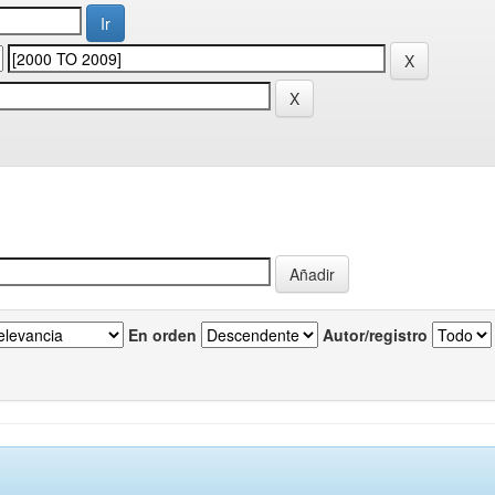
En orden
Autor/registro