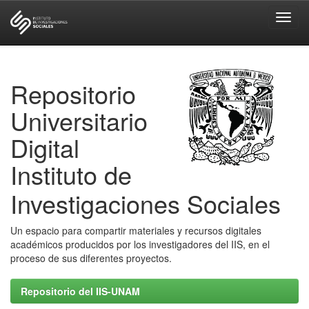
Skip
navigation
Repositorio
Universitario
Digital
Instituto de
Investigaciones Sociales
Un espacio para compartir materiales y recursos digitales
académicos producidos por los investigadores del IIS, en el
proceso de sus diferentes proyectos.
Repositorio del IIS-UNAM