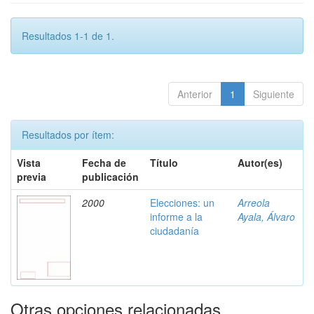
Resultados 1-1 de 1.
Anterior
1
Siguiente
Resultados por ítem:
Vista
Fecha de
Título
Autor(es)
previa
publicación
2000
Elecciones: un
Arreola
informe a la
Ayala, Álvaro
ciudadanía
Otras opciones relacionadas