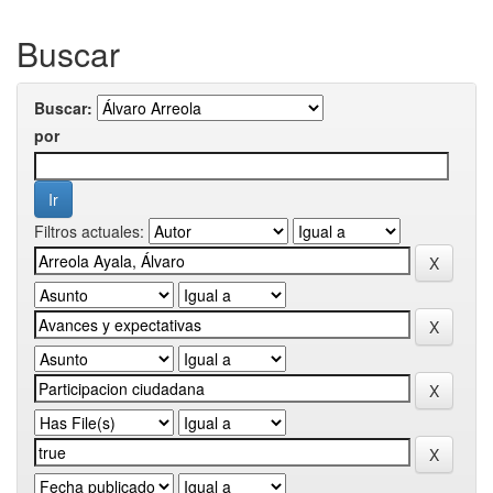
Buscar
Buscar:
por
Filtros actuales: