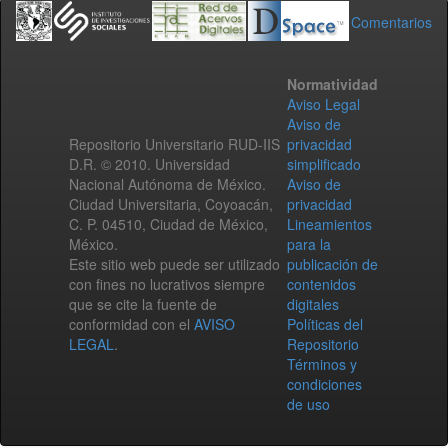
Comentarios
Normatividad
Aviso Legal
Aviso de
Repositorio Universitario RUD-IIS
privacidad
D.R. © 2010. Universidad
simplificado
Nacional Autónoma de México.
Aviso de
Ciudad Universitaria, Coyoacán,
privacidad
C. P. 04510, Ciudad de México,
Lineamientos
México.
para la
Este sitio web puede ser utilizado
publicación de
con fines no lucrativos siempre
contenidos
que se cite la fuente de
digitales
conformidad con el
AVISO
Políticas del
LEGAL
.
Repositorio
Términos y
condiciones
de uso