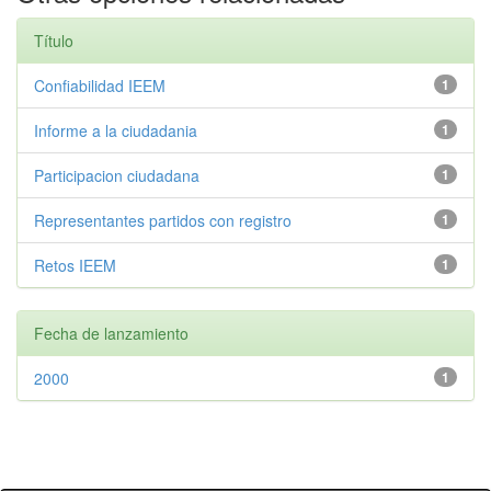
Título
Confiabilidad IEEM
1
Informe a la ciudadania
1
Participacion ciudadana
1
Representantes partidos con registro
1
Retos IEEM
1
Fecha de lanzamiento
2000
1