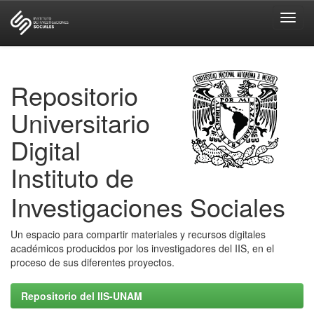
Skip
navigation
Repositorio
Universitario
Digital
Instituto de
Investigaciones Sociales
Un espacio para compartir materiales y recursos digitales
académicos producidos por los investigadores del IIS, en el
proceso de sus diferentes proyectos.
Repositorio del IIS-UNAM