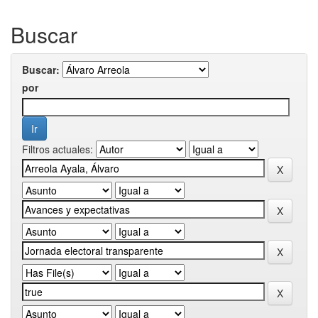
Buscar
Buscar:
por
Filtros actuales: