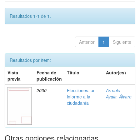
Resultados 1-1 de 1.
Anterior
1
Siguiente
Resultados por ítem:
Vista
Fecha de
Título
Autor(es)
previa
publicación
2000
Elecciones: un
Arreola
informe a la
Ayala, Álvaro
ciudadanía
Otras opciones relacionadas