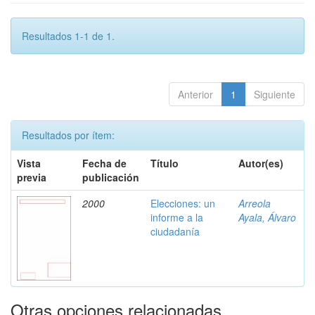
Resultados 1-1 de 1.
Anterior
1
Siguiente
Resultados por ítem:
Vista
Fecha de
Título
Autor(es)
previa
publicación
2000
Elecciones: un
Arreola
informe a la
Ayala, Álvaro
ciudadanía
Otras opciones relacionadas