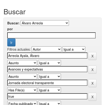
Buscar
Buscar:
por
Filtros actuales: