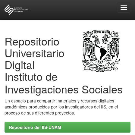
Skip
navigation
Repositorio
Universitario
Digital
Instituto de
Investigaciones Sociales
Un espacio para compartir materiales y recursos digitales
académicos producidos por los investigadores del IIS, en el
proceso de sus diferentes proyectos.
Repositorio del IIS-UNAM