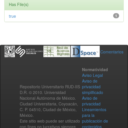
Has File(s)
true
1
Comentarios
Normatividad
Aviso Legal
Aviso de
Repositorio Universitario RUD-IIS
privacidad
D.R. © 2010. Universidad
simplificado
Nacional Autónoma de México.
Aviso de
Ciudad Universitaria, Coyoacán,
privacidad
C. P. 04510, Ciudad de México,
Lineamientos
México.
para la
Este sitio web puede ser utilizado
publicación de
con fines no lucrativos siempre
contenidos