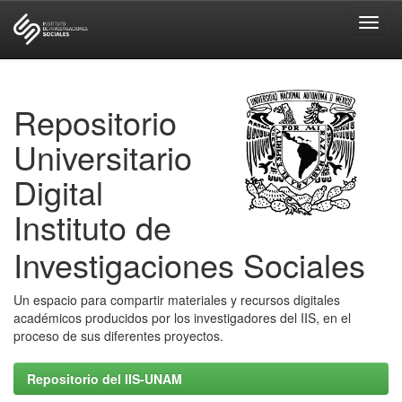
Skip
navigation
Repositorio
Universitario
Digital
Instituto de
Investigaciones Sociales
Un espacio para compartir materiales y recursos digitales
académicos producidos por los investigadores del IIS, en el
proceso de sus diferentes proyectos.
Repositorio del IIS-UNAM