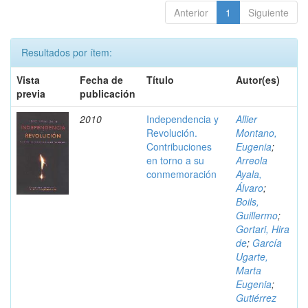
Anterior
1
Siguiente
Resultados por ítem:
Vista
Fecha de
Título
Autor(es)
previa
publicación
2010
Independencia y
Allier
Revolución.
Montano,
Contribuciones
Eugenia
;
en torno a su
Arreola
conmemoración
Ayala,
Álvaro
;
Boils,
Guillermo
;
Gortari, Hira
de
;
García
Ugarte,
Marta
Eugenia
;
Gutiérrez