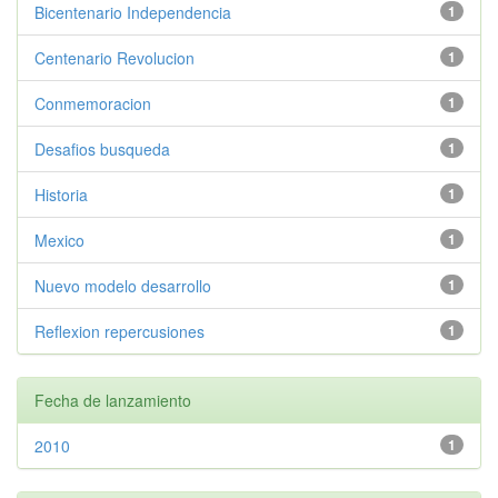
Bicentenario Independencia
1
Centenario Revolucion
1
Conmemoracion
1
Desafios busqueda
1
Historia
1
Mexico
1
Nuevo modelo desarrollo
1
Reflexion repercusiones
1
Fecha de lanzamiento
2010
1