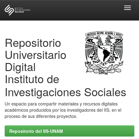
Skip
navigation
Repositorio
Universitario
Digital
Instituto de
Investigaciones Sociales
Un espacio para compartir materiales y recursos digitales
académicos producidos por los investigadores del IIS, en el
proceso de sus diferentes proyectos.
Repositorio del IIS-UNAM