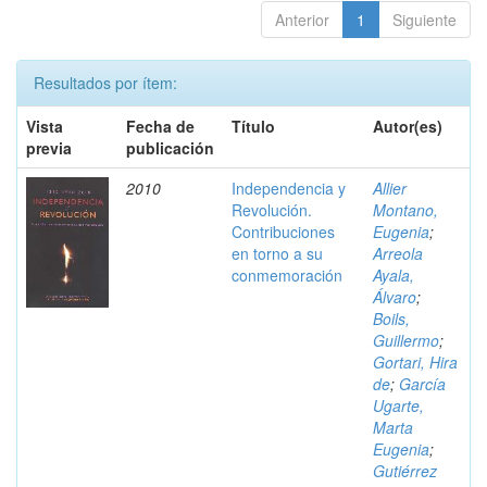
Anterior
1
Siguiente
Resultados por ítem:
Vista
Fecha de
Título
Autor(es)
previa
publicación
2010
Independencia y
Allier
Revolución.
Montano,
Contribuciones
Eugenia
;
en torno a su
Arreola
conmemoración
Ayala,
Álvaro
;
Boils,
Guillermo
;
Gortari, Hira
de
;
García
Ugarte,
Marta
Eugenia
;
Gutiérrez