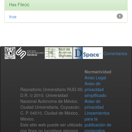
Has File(s)
true
1
Comentarios
Normatividad
Aviso Legal
Aviso de
Repositorio Universitario RUD-IIS
privacidad
D.R. © 2010. Universidad
simplificado
Nacional Autónoma de México.
Aviso de
Ciudad Universitaria, Coyoacán,
privacidad
C. P. 04510, Ciudad de México,
Lineamientos
México.
para la
Este sitio web puede ser utilizado
publicación de
con fines no lucrativos siempre
contenidos