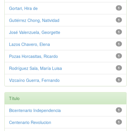
Gortari, Hira de
1
Gutiérrez Chong, Natividad
1
José Valenzuela, Georgette
1
Lazos Chavero, Elena
1
Pozas Horcasitas, Ricardo
1
Rodríguez Sala, María Luisa
1
Vizcaíno Guerra, Fernando
1
Título
Bicentenario Independencia
1
Centenario Revolucion
1