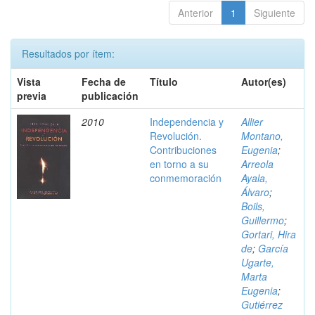
Anterior
1
Siguiente
Resultados por ítem:
Vista
Fecha de
Título
Autor(es)
previa
publicación
2010
Independencia y
Allier
Revolución.
Montano,
Contribuciones
Eugenia
;
en torno a su
Arreola
conmemoración
Ayala,
Álvaro
;
Boils,
Guillermo
;
Gortari, Hira
de
;
García
Ugarte,
Marta
Eugenia
;
Gutiérrez