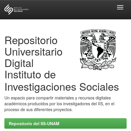
Skip
navigation
Repositorio
Universitario
Digital
Instituto de
Investigaciones Sociales
Un espacio para compartir materiales y recursos digitales
académicos producidos por los investigadores del IIS, en el
proceso de sus diferentes proyectos.
Repositorio del IIS-UNAM