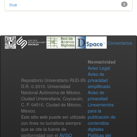
true
1
Comentarios
Normatividad
Aviso Legal
Aviso de
Repositorio Universitario RUD-IIS
privacidad
D.R. © 2010. Universidad
simplificado
Nacional Autónoma de México.
Aviso de
Ciudad Universitaria, Coyoacán,
privacidad
C. P. 04510, Ciudad de México,
Lineamientos
México.
para la
Este sitio web puede ser utilizado
publicación de
con fines no lucrativos siempre
contenidos
que se cite la fuente de
digitales
conformidad con el
AVISO
Políticas del