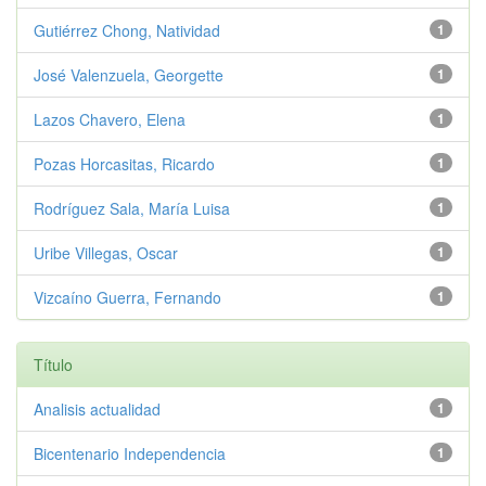
Gutiérrez Chong, Natividad
1
José Valenzuela, Georgette
1
Lazos Chavero, Elena
1
Pozas Horcasitas, Ricardo
1
Rodríguez Sala, María Luisa
1
Uribe Villegas, Oscar
1
Vizcaíno Guerra, Fernando
1
Título
Analisis actualidad
1
Bicentenario Independencia
1