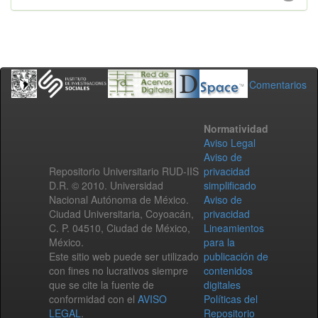
Comentarios
Normatividad
Aviso Legal
Aviso de
Repositorio Universitario RUD-IIS
privacidad
D.R. © 2010. Universidad
simplificado
Nacional Autónoma de México.
Aviso de
Ciudad Universitaria, Coyoacán,
privacidad
C. P. 04510, Ciudad de México,
Lineamientos
México.
para la
Este sitio web puede ser utilizado
publicación de
con fines no lucrativos siempre
contenidos
que se cite la fuente de
digitales
conformidad con el
AVISO
Políticas del
LEGAL
.
Repositorio