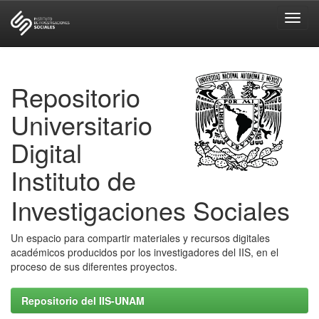
Skip
navigation
Repositorio
Universitario
Digital
Instituto de
Investigaciones Sociales
Un espacio para compartir materiales y recursos digitales
académicos producidos por los investigadores del IIS, en el
proceso de sus diferentes proyectos.
Repositorio del IIS-UNAM