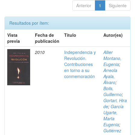
Anterior
1
Siguiente
Resultados por ítem:
Vista
Fecha de
Título
Autor(es)
previa
publicación
2010
Independencia y
Allier
Revolución.
Montano,
Contribuciones
Eugenia
;
en torno a su
Arreola
conmemoración
Ayala,
Álvaro
;
Boils,
Guillermo
;
Gortari, Hira
de
;
García
Ugarte,
Marta
Eugenia
;
Gutiérrez