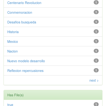
Centenario Revolucion
1
Conmemoracion
1
Desafios busqueda
1
Historia
1
Mexico
1
Nacion
1
Nuevo modelo desarrollo
1
Reflexion repercusiones
1
next >
Has File(s)
true
1