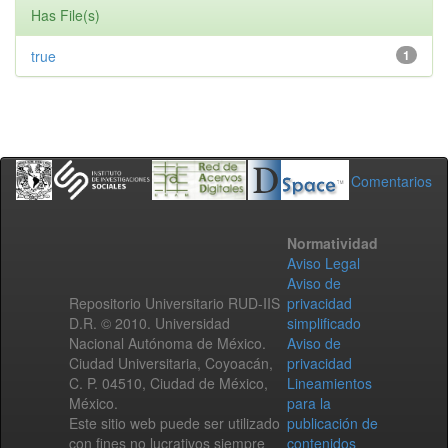
Has File(s)
true
1
Comentarios
Normatividad
Aviso Legal
Aviso de
Repositorio Universitario RUD-IIS
privacidad
D.R. © 2010. Universidad
simplificado
Nacional Autónoma de México.
Aviso de
Ciudad Universitaria, Coyoacán,
privacidad
C. P. 04510, Ciudad de México,
Lineamientos
México.
para la
Este sitio web puede ser utilizado
publicación de
con fines no lucrativos siempre
contenidos