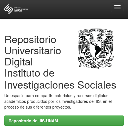
Skip
navigation
Repositorio
Universitario
Digital
Instituto de
Investigaciones Sociales
Un espacio para compartir materiales y recursos digitales
académicos producidos por los investigadores del IIS, en el
proceso de sus diferentes proyectos.
Repositorio del IIS-UNAM