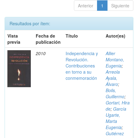
Anterior
1
Siguiente
Resultados por ítem:
Vista
Fecha de
Título
Autor(es)
previa
publicación
2010
Independencia y
Allier
Revolución.
Montano,
Contribuciones
Eugenia
;
en torno a su
Arreola
conmemoración
Ayala,
Álvaro
;
Boils,
Guillermo
;
Gortari, Hira
de
;
García
Ugarte,
Marta
Eugenia
;
Gutiérrez