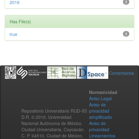
2016
1
Has File(s)
true
1
Comentarios
Normatividad
Aviso Legal
Aviso de
Repositorio Universitario RUD-IIS
privacidad
D.R. © 2010. Universidad
simplificado
Nacional Autónoma de México.
Aviso de
Ciudad Universitaria, Coyoacán,
privacidad
C. P. 04510, Ciudad de México,
Lineamientos