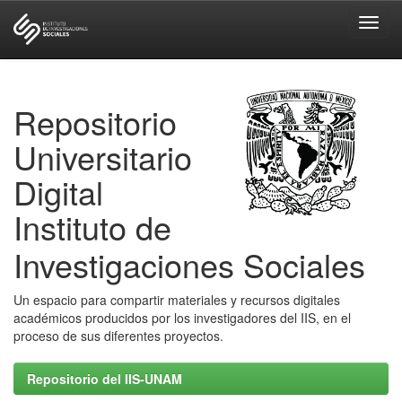
Skip
navigation
Repositorio
Universitario
Digital
Instituto de
Investigaciones Sociales
Un espacio para compartir materiales y recursos digitales
académicos producidos por los investigadores del IIS, en el
proceso de sus diferentes proyectos.
Repositorio del IIS-UNAM