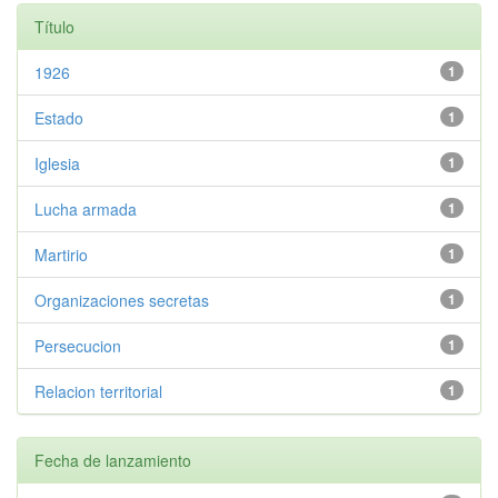
Título
1926
1
Estado
1
Iglesia
1
Lucha armada
1
Martirio
1
Organizaciones secretas
1
Persecucion
1
Relacion territorial
1
Fecha de lanzamiento